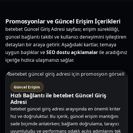
Promosyonlar ve Güncel Erişim İçerikleri
betebet Güncel Giriş Adresi sayfası; erişim sürekliliği,
güncel bağlantı takibi ve kullanıcı deneyimini iyileştiren
detayları bir araya getirir. Aşağıdaki kartlar, temaya
uygun başlıklar ve
SEO dostu açıklamalar
ile aradığınız
içeriğe hızlıca ulaşmanızı sağlar.
Güncel Erişim
Hızlı Bağlantı ile betebet Güncel Giriş
Adresi
betebet güncel giriş adresi arayışında en önemli kriter
hız ve doğruluktur. Bu içerik, güncel erişim mantığını
sade biçimde anlatırken; bağlantı doğrulama, tarayıcı
uyumluluğu ve performans odaklı açılış adımlarını tek