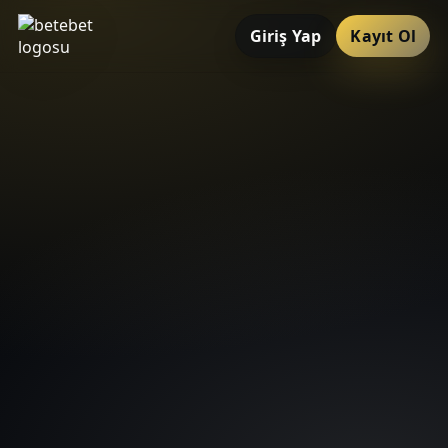
Giriş Yap
Kayıt Ol