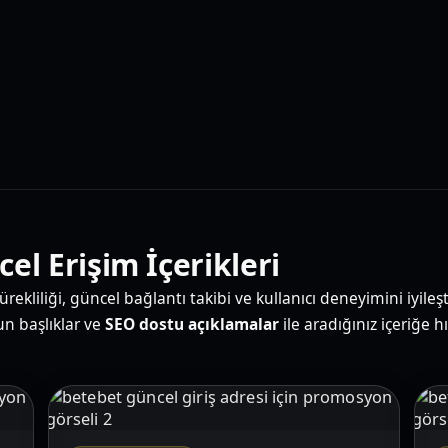
l Erişim İçerikleri
rekliliği, güncel bağlantı takibi ve kullanıcı deneyimini iyileşt
un başlıklar ve
SEO dostu açıklamalar
ile aradığınız içeriğe h