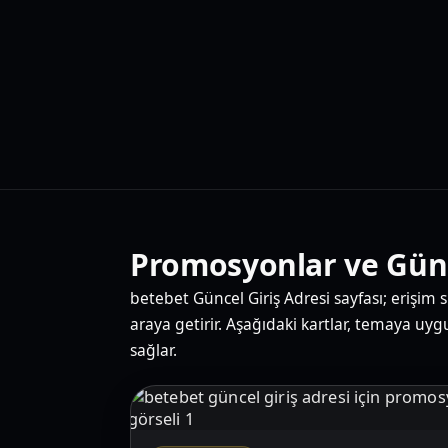
Promosyonlar ve Günce
betebet Güncel Giriş Adresi sayfası; erişim sü
araya getirir. Aşağıdaki kartlar, temaya uyg
sağlar.