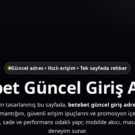
Güncel adres • Hızlı erişim • Tek sayfada rehber
et Güncel Giriş 
çin tasarlanmış bu sayfada,
betebet güncel giriş adre
mantığını, güvenli erişim ipuçlarını ve promosyon içer
 sade ve performans odaklı yapı; mobilde akıcı, mas
deneyim sunar.