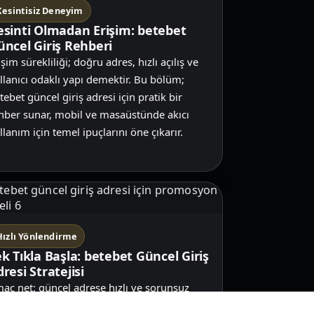
Kesintisiz Deneyim
esinti Olmadan Erişim: betebet
üncel Giriş Rehberi
işim sürekliliği; doğru adres, hızlı açılış ve
llanıcı odaklı yapı demektir. Bu bölüm;
tebet güncel giriş adresi için pratik bir
hber sunar, mobil ve masaüstünde akıcı
llanım için temel ipuçlarını öne çıkarır.
Hızlı Yönlendirme
ek Tıkla Başla: betebet Güncel Giriş
resi Stratejisi
aç net: güncel adrese hızlı ve sorunsuz
aşmak. Bu kart; betebet güncel giriş adresi