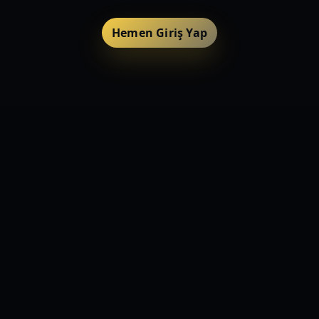
Hemen Giriş Yap