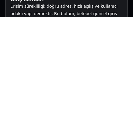
Erişim sürekliliği; doğru adres, hızlı açılış ve kullanıcı
odaklı yapı demektir. Bu bölüm; betebet güncel giriş
adresi için pratik bir rehber sunar, mobil ve
masaüstünde akıcı kullanım için temel ipuçlarını öne
çıkarır.
Hız & Performans
Performans Odaklı Açılış: Hızlı Yükleme,
Net Hiyerarşi
Hızlı indekslenebilir, sade ve düzenli bir sayfa;
kullanıcıların güncel adrese daha çabuk ulaşmasına
yardımcı olur. betebet güncel giriş adresi kapsamında;
görsel düzen, içerik hiyerarşisi ve düşük yük
maliyetiyle performans hissi güçlendirilir.