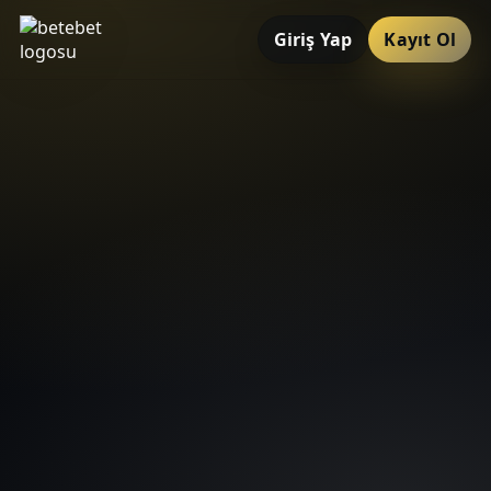
Giriş Yap
Kayıt Ol