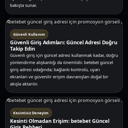
bakışta sunar.
Güvenli Kullanım
Güvenli Giriş Adımları: Güncel Adresi Doğru
Takip Edin
Güvenli giriş için güncel adresi kullanmak kadar, doğru
yönlendirme alışkanlığı da önemlidir. betebet güncel
giriş adresi odağında; bağlantı kontrolü, uyarı
ekranları ve güvenilir erişim davranışları doğal bir
akışla aktarılır.
Kesintisiz Deneyim
Kesinti Olmadan Erişim: betebet Güncel
Giriş Rehberi