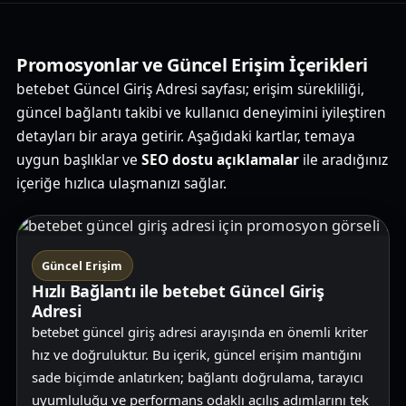
Promosyonlar ve Güncel Erişim İçerikleri
betebet Güncel Giriş Adresi sayfası; erişim sürekliliği,
güncel bağlantı takibi ve kullanıcı deneyimini iyileştiren
detayları bir araya getirir. Aşağıdaki kartlar, temaya
uygun başlıklar ve
SEO dostu açıklamalar
ile aradığınız
içeriğe hızlıca ulaşmanızı sağlar.
Güncel Erişim
Hızlı Bağlantı ile betebet Güncel Giriş
Adresi
betebet güncel giriş adresi arayışında en önemli kriter
hız ve doğruluktur. Bu içerik, güncel erişim mantığını
sade biçimde anlatırken; bağlantı doğrulama, tarayıcı
uyumluluğu ve performans odaklı açılış adımlarını tek