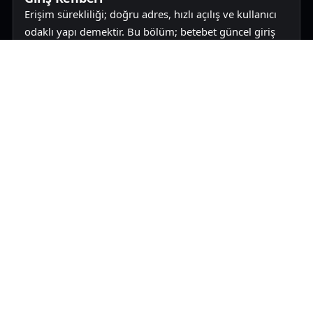
Erişim sürekliliği; doğru adres, hızlı açılış ve kullanıcı
odaklı yapı demektir. Bu bölüm; betebet güncel giriş
adresi için pratik bir rehber sunar, mobil ve
masaüstünde akıcı kullanım için temel ipuçlarını öne
çıkarır.
Hız & Performans
Performans Odaklı Açılış: Hızlı Yükleme,
Net Hiyerarşi
Hızlı indekslenebilir, sade ve düzenli bir sayfa;
kullanıcıların güncel adrese daha çabuk ulaşmasına
yardımcı olur. betebet güncel giriş adresi kapsamında;
görsel düzen, içerik hiyerarşisi ve düşük yük
maliyetiyle performans hissi güçlendirilir.