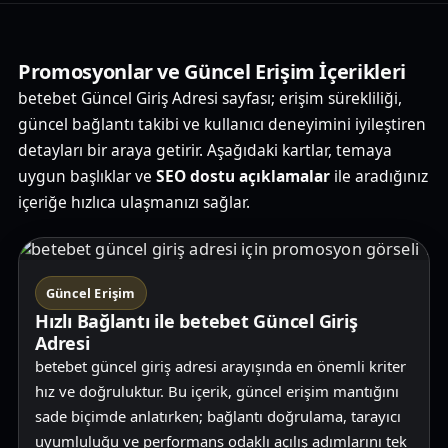
Promosyonlar ve Güncel Erişim İçerikleri
betebet Güncel Giriş Adresi sayfası; erişim sürekliliği,
güncel bağlantı takibi ve kullanıcı deneyimini iyileştiren
detayları bir araya getirir. Aşağıdaki kartlar, temaya
uygun başlıklar ve
SEO dostu açıklamalar
ile aradığınız
içeriğe hızlıca ulaşmanızı sağlar.
Güncel Erişim
Hızlı Bağlantı ile betebet Güncel Giriş
Adresi
betebet güncel giriş adresi arayışında en önemli kriter
hız ve doğruluktur. Bu içerik, güncel erişim mantığını
sade biçimde anlatırken; bağlantı doğrulama, tarayıcı
uyumluluğu ve performans odaklı açılış adımlarını tek