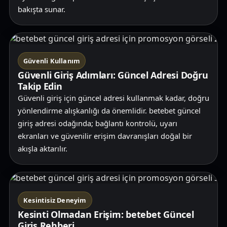
bakışta sunar.
Güvenli Kullanım
Güvenli Giriş Adımları: Güncel Adresi Doğru
Takip Edin
Güvenli giriş için güncel adresi kullanmak kadar, doğru
yönlendirme alışkanlığı da önemlidir. betebet güncel
giriş adresi odağında; bağlantı kontrolü, uyarı
ekranları ve güvenilir erişim davranışları doğal bir
akışla aktarılır.
Kesintisiz Deneyim
Kesinti Olmadan Erişim: betebet Güncel
Giriş Rehberi