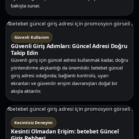
bakışta sunar.
Güvenli Kullanım
Güvenli Giriş Adımları: Güncel Adresi Doğru
Takip Edin
Güvenli giriş için güncel adresi kullanmak kadar, doğru
yönlendirme alışkanlığı da önemlidir. betebet güncel
giriş adresi odağında; bağlantı kontrolü, uyarı
ekranları ve güvenilir erişim davranışları doğal bir
akışla aktarılır.
Kesintisiz Deneyim
Kesinti Olmadan Erişim: betebet Güncel
Giriş Rehberi