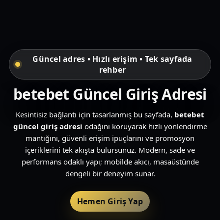
Güncel adres • Hızlı erişim • Tek sayfada
rehber
betebet Güncel Giriş Adresi
Kesintisiz bağlantı için tasarlanmış bu sayfada,
betebet
güncel giriş adresi
odağını koruyarak hızlı yönlendirme
mantığını, güvenli erişim ipuçlarını ve promosyon
içeriklerini tek akışta bulursunuz. Modern, sade ve
performans odaklı yapı; mobilde akıcı, masaüstünde
dengeli bir deneyim sunar.
Hemen Giriş Yap