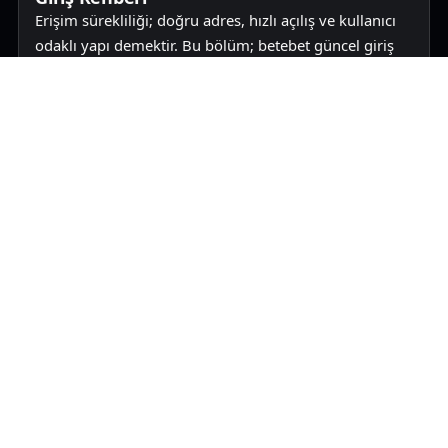
Erişim sürekliliği; doğru adres, hızlı açılış ve kullanıcı
odaklı yapı demektir. Bu bölüm; betebet güncel giriş
adresi için pratik bir rehber sunar, mobil ve
masaüstünde akıcı kullanım için temel ipuçlarını öne
çıkarır.
Hız & Performans
Performans Odaklı Açılış: Hızlı Yükleme,
Net Hiyerarşi
Hızlı indekslenebilir, sade ve düzenli bir sayfa;
kullanıcıların güncel adrese daha çabuk ulaşmasına
yardımcı olur. betebet güncel giriş adresi kapsamında;
görsel düzen, içerik hiyerarşisi ve düşük yük
maliyetiyle performans hissi güçlendirilir.