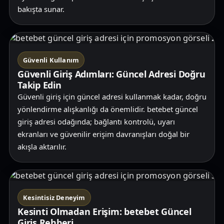
bakışta sunar.
Güvenli Kullanım
Güvenli Giriş Adımları: Güncel Adresi Doğru
Takip Edin
Güvenli giriş için güncel adresi kullanmak kadar, doğru
yönlendirme alışkanlığı da önemlidir. betebet güncel
giriş adresi odağında; bağlantı kontrolü, uyarı
ekranları ve güvenilir erişim davranışları doğal bir
akışla aktarılır.
Kesintisiz Deneyim
Kesinti Olmadan Erişim: betebet Güncel
Giriş Rehberi