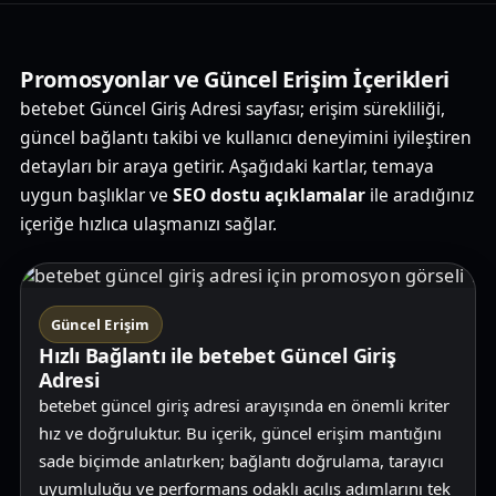
Promosyonlar ve Güncel Erişim İçerikleri
betebet Güncel Giriş Adresi sayfası; erişim sürekliliği,
güncel bağlantı takibi ve kullanıcı deneyimini iyileştiren
detayları bir araya getirir. Aşağıdaki kartlar, temaya
uygun başlıklar ve
SEO dostu açıklamalar
ile aradığınız
içeriğe hızlıca ulaşmanızı sağlar.
Güncel Erişim
Hızlı Bağlantı ile betebet Güncel Giriş
Adresi
betebet güncel giriş adresi arayışında en önemli kriter
hız ve doğruluktur. Bu içerik, güncel erişim mantığını
sade biçimde anlatırken; bağlantı doğrulama, tarayıcı
uyumluluğu ve performans odaklı açılış adımlarını tek