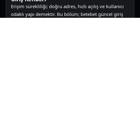
Erişim sürekliliği; doğru adres, hızlı açılış ve kullanıcı
odaklı yapı demektir. Bu bölüm; betebet güncel giriş
adresi için pratik bir rehber sunar, mobil ve
masaüstünde akıcı kullanım için temel ipuçlarını öne
çıkarır.
Hız & Performans
Performans Odaklı Açılış: Hızlı Yükleme,
Net Hiyerarşi
Hızlı indekslenebilir, sade ve düzenli bir sayfa;
kullanıcıların güncel adrese daha çabuk ulaşmasına
yardımcı olur. betebet güncel giriş adresi kapsamında;
görsel düzen, içerik hiyerarşisi ve düşük yük
maliyetiyle performans hissi güçlendirilir.