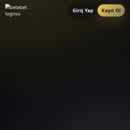
Giriş Yap
Kayıt Ol