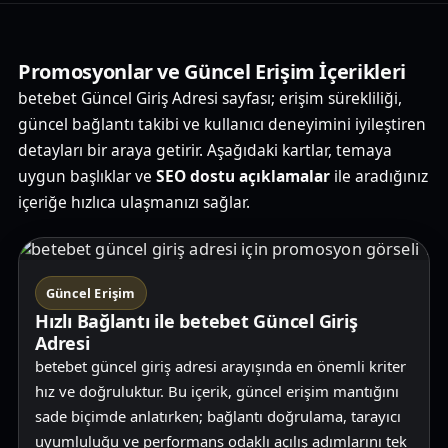
Promosyonlar ve Güncel Erişim İçerikleri
betebet Güncel Giriş Adresi sayfası; erişim sürekliliği,
güncel bağlantı takibi ve kullanıcı deneyimini iyileştiren
detayları bir araya getirir. Aşağıdaki kartlar, temaya
uygun başlıklar ve
SEO dostu açıklamalar
ile aradığınız
içeriğe hızlıca ulaşmanızı sağlar.
Güncel Erişim
Hızlı Bağlantı ile betebet Güncel Giriş
Adresi
betebet güncel giriş adresi arayışında en önemli kriter
hız ve doğruluktur. Bu içerik, güncel erişim mantığını
sade biçimde anlatırken; bağlantı doğrulama, tarayıcı
uyumluluğu ve performans odaklı açılış adımlarını tek