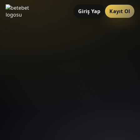
Giriş Yap
Kayıt Ol