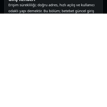
Erişim sürekliliği; doğru adres, hızlı açılış ve kullanıcı
odaklı yapı demektir. Bu bölüm; betebet güncel giriş
adresi için pratik bir rehber sunar, mobil ve
masaüstünde akıcı kullanım için temel ipuçlarını öne
çıkarır.
Hız & Performans
Performans Odaklı Açılış: Hızlı Yükleme,
Net Hiyerarşi
Hızlı indekslenebilir, sade ve düzenli bir sayfa;
kullanıcıların güncel adrese daha çabuk ulaşmasına
yardımcı olur. betebet güncel giriş adresi kapsamında;
görsel düzen, içerik hiyerarşisi ve düşük yük
maliyetiyle performans hissi güçlendirilir.