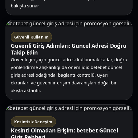
bakışta sunar.
Güvenli Kullanım
Güvenli Giriş Adımları: Güncel Adresi Doğru
Takip Edin
Güvenli giriş için güncel adresi kullanmak kadar, doğru
yönlendirme alışkanlığı da önemlidir. betebet güncel
giriş adresi odağında; bağlantı kontrolü, uyarı
ekranları ve güvenilir erişim davranışları doğal bir
akışla aktarılır.
Kesintisiz Deneyim
Kesinti Olmadan Erişim: betebet Güncel
Giriş Rehberi