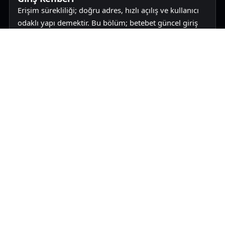
Erişim sürekliliği; doğru adres, hızlı açılış ve kullanıcı
odaklı yapı demektir. Bu bölüm; betebet güncel giriş
adresi için pratik bir rehber sunar, mobil ve
masaüstünde akıcı kullanım için temel ipuçlarını öne
çıkarır.
Hız & Performans
Performans Odaklı Açılış: Hızlı Yükleme,
Net Hiyerarşi
Hızlı indekslenebilir, sade ve düzenli bir sayfa;
kullanıcıların güncel adrese daha çabuk ulaşmasına
yardımcı olur. betebet güncel giriş adresi kapsamında;
görsel düzen, içerik hiyerarşisi ve düşük yük
maliyetiyle performans hissi güçlendirilir.