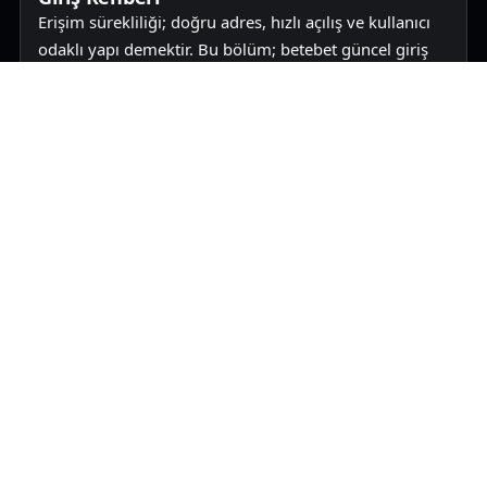
Erişim sürekliliği; doğru adres, hızlı açılış ve kullanıcı
odaklı yapı demektir. Bu bölüm; betebet güncel giriş
adresi için pratik bir rehber sunar, mobil ve
masaüstünde akıcı kullanım için temel ipuçlarını öne
çıkarır.
Hız & Performans
Performans Odaklı Açılış: Hızlı Yükleme,
Net Hiyerarşi
Hızlı indekslenebilir, sade ve düzenli bir sayfa;
kullanıcıların güncel adrese daha çabuk ulaşmasına
yardımcı olur. betebet güncel giriş adresi kapsamında;
görsel düzen, içerik hiyerarşisi ve düşük yük
maliyetiyle performans hissi güçlendirilir.