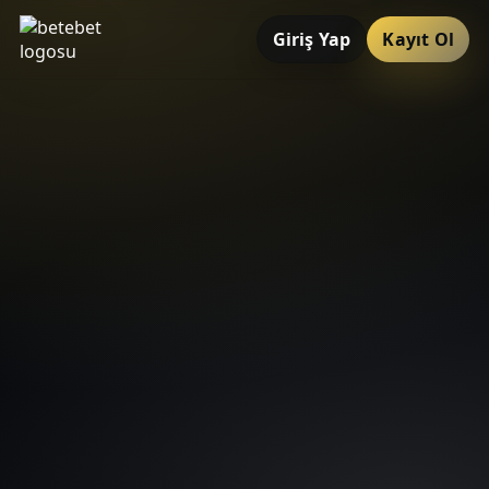
Giriş Yap
Kayıt Ol