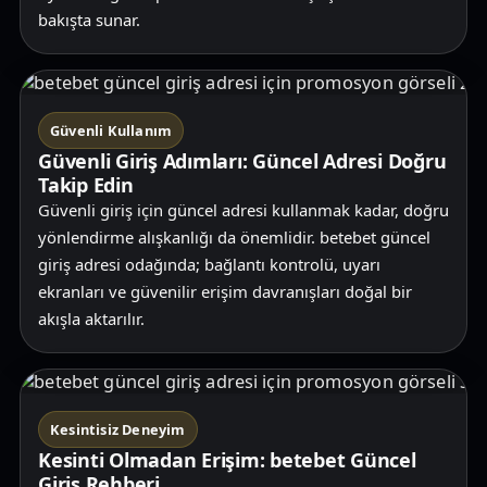
bakışta sunar.
Güvenli Kullanım
Güvenli Giriş Adımları: Güncel Adresi Doğru
Takip Edin
Güvenli giriş için güncel adresi kullanmak kadar, doğru
yönlendirme alışkanlığı da önemlidir. betebet güncel
giriş adresi odağında; bağlantı kontrolü, uyarı
ekranları ve güvenilir erişim davranışları doğal bir
akışla aktarılır.
Kesintisiz Deneyim
Kesinti Olmadan Erişim: betebet Güncel
Giriş Rehberi