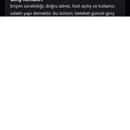
Erişim sürekliliği; doğru adres, hızlı açılış ve kullanıcı
odaklı yapı demektir. Bu bölüm; betebet güncel giriş
adresi için pratik bir rehber sunar, mobil ve
masaüstünde akıcı kullanım için temel ipuçlarını öne
çıkarır.
Hız & Performans
Performans Odaklı Açılış: Hızlı Yükleme,
Net Hiyerarşi
Hızlı indekslenebilir, sade ve düzenli bir sayfa;
kullanıcıların güncel adrese daha çabuk ulaşmasına
yardımcı olur. betebet güncel giriş adresi kapsamında;
görsel düzen, içerik hiyerarşisi ve düşük yük
maliyetiyle performans hissi güçlendirilir.