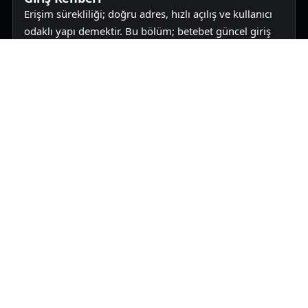
Erişim sürekliliği; doğru adres, hızlı açılış ve kullanıcı
odaklı yapı demektir. Bu bölüm; betebet güncel giriş
adresi için pratik bir rehber sunar, mobil ve
masaüstünde akıcı kullanım için temel ipuçlarını öne
çıkarır.
Hız & Performans
Performans Odaklı Açılış: Hızlı Yükleme,
Net Hiyerarşi
Hızlı indekslenebilir, sade ve düzenli bir sayfa;
kullanıcıların güncel adrese daha çabuk ulaşmasına
yardımcı olur. betebet güncel giriş adresi kapsamında;
görsel düzen, içerik hiyerarşisi ve düşük yük
maliyetiyle performans hissi güçlendirilir.