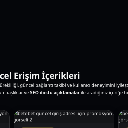
l Erişim İçerikleri
rekliliği, güncel bağlantı takibi ve kullanıcı deneyimini iyileşt
un başlıklar ve
SEO dostu açıklamalar
ile aradığınız içeriğe h