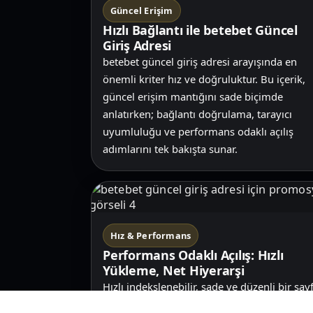
Güncel Erişim
Hızlı Bağlantı ile betebet Güncel
Giriş Adresi
betebet güncel giriş adresi arayışında en
önemli kriter hız ve doğruluktur. Bu içerik,
güncel erişim mantığını sade biçimde
anlatırken; bağlantı doğrulama, tarayıcı
uyumluluğu ve performans odaklı açılış
adımlarını tek bakışta sunar.
Hız & Performans
Performans Odaklı Açılış: Hızlı
Yükleme, Net Hiyerarşi
Hızlı indekslenebilir, sade ve düzenli bir say
kullanıcıların güncel adrese daha çabuk