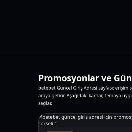
Promosyonlar ve Günce
betebet Güncel Giriş Adresi sayfası; erişim sü
araya getirir. Aşağıdaki kartlar, temaya uyg
sağlar.