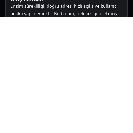
Erişim sürekliliği; doğru adres, hızlı açılış ve kullanıcı
odaklı yapı demektir. Bu bölüm; betebet güncel giriş
adresi için pratik bir rehber sunar, mobil ve
masaüstünde akıcı kullanım için temel ipuçlarını öne
çıkarır.
Hız & Performans
Performans Odaklı Açılış: Hızlı Yükleme,
Net Hiyerarşi
Hızlı indekslenebilir, sade ve düzenli bir sayfa;
kullanıcıların güncel adrese daha çabuk ulaşmasına
yardımcı olur. betebet güncel giriş adresi kapsamında;
görsel düzen, içerik hiyerarşisi ve düşük yük
maliyetiyle performans hissi güçlendirilir.