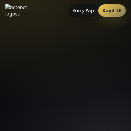
Giriş Yap
Kayıt Ol