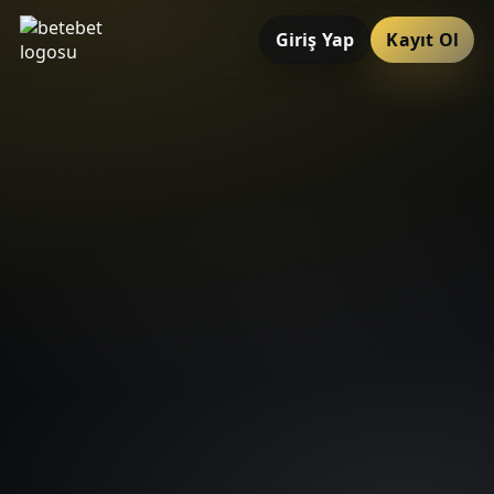
Giriş Yap
Kayıt Ol