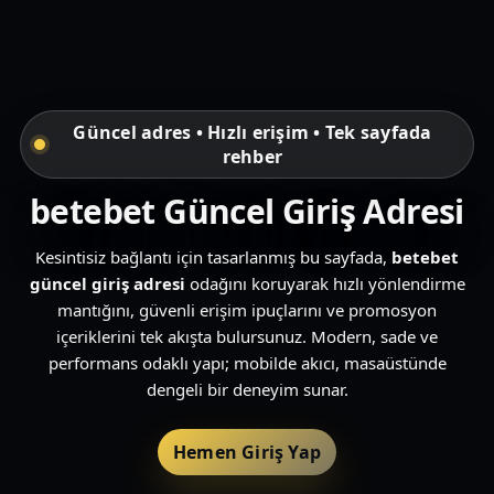
Güncel adres • Hızlı erişim • Tek sayfada
rehber
betebet Güncel Giriş Adresi
Kesintisiz bağlantı için tasarlanmış bu sayfada,
betebet
güncel giriş adresi
odağını koruyarak hızlı yönlendirme
mantığını, güvenli erişim ipuçlarını ve promosyon
içeriklerini tek akışta bulursunuz. Modern, sade ve
performans odaklı yapı; mobilde akıcı, masaüstünde
dengeli bir deneyim sunar.
Hemen Giriş Yap