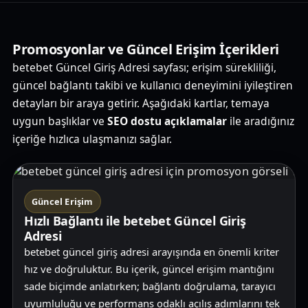
Promosyonlar ve Güncel Erişim İçerikleri
betebet Güncel Giriş Adresi sayfası; erişim sürekliliği,
güncel bağlantı takibi ve kullanıcı deneyimini iyileştiren
detayları bir araya getirir. Aşağıdaki kartlar, temaya
uygun başlıklar ve
SEO dostu açıklamalar
ile aradığınız
içeriğe hızlıca ulaşmanızı sağlar.
Güncel Erişim
Hızlı Bağlantı ile betebet Güncel Giriş
Adresi
betebet güncel giriş adresi arayışında en önemli kriter
hız ve doğruluktur. Bu içerik, güncel erişim mantığını
sade biçimde anlatırken; bağlantı doğrulama, tarayıcı
uyumluluğu ve performans odaklı açılış adımlarını tek