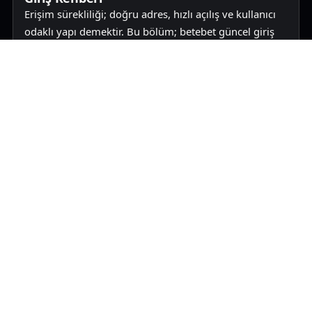
Erişim sürekliliği; doğru adres, hızlı açılış ve kullanıcı
odaklı yapı demektir. Bu bölüm; betebet güncel giriş
adresi için pratik bir rehber sunar, mobil ve
masaüstünde akıcı kullanım için temel ipuçlarını öne
çıkarır.
Hız & Performans
Performans Odaklı Açılış: Hızlı Yükleme,
Net Hiyerarşi
Hızlı indekslenebilir, sade ve düzenli bir sayfa;
kullanıcıların güncel adrese daha çabuk ulaşmasına
yardımcı olur. betebet güncel giriş adresi kapsamında;
görsel düzen, içerik hiyerarşisi ve düşük yük
maliyetiyle performans hissi güçlendirilir.