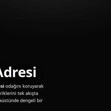
Adresi
si
odağını koruyarak
iklerini tek akışta
aüstünde dengeli bir