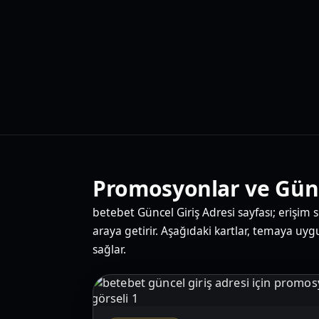
Promosyonlar ve Günce
betebet Güncel Giriş Adresi sayfası; erişim sü
araya getirir. Aşağıdaki kartlar, temaya uyg
sağlar.