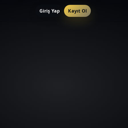
Giriş Yap
Kayıt Ol