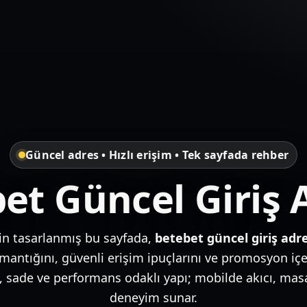
Güncel adres • Hızlı erişim • Tek sayfada rehber
et Güncel Giriş 
çin tasarlanmış bu sayfada,
betebet güncel giriş adre
mantığını, güvenli erişim ipuçlarını ve promosyon içer
 sade ve performans odaklı yapı; mobilde akıcı, mas
deneyim sunar.