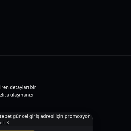
iren detayları bir
ızlıca ulaşmanızı