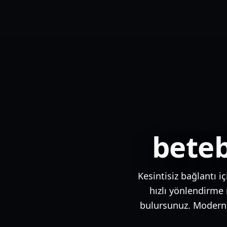
beteb
Kesintisiz bağlantı i
hızlı yönlendirme 
bulursunuz. Modern,