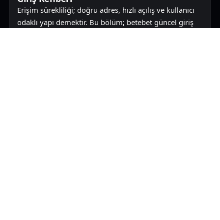
Erişim sürekliliği; doğru adres, hızlı açılış ve kullanıcı
odaklı yapı demektir. Bu bölüm; betebet güncel giriş
adresi için pratik bir rehber sunar, mobil ve
masaüstünde akıcı kullanım için temel ipuçlarını öne
çıkarır.
Hız & Performans
Performans Odaklı Açılış: Hızlı Yükleme,
Net Hiyerarşi
Hızlı indekslenebilir, sade ve düzenli bir sayfa;
kullanıcıların güncel adrese daha çabuk ulaşmasına
yardımcı olur. betebet güncel giriş adresi kapsamında;
görsel düzen, içerik hiyerarşisi ve düşük yük
maliyetiyle performans hissi güçlendirilir.