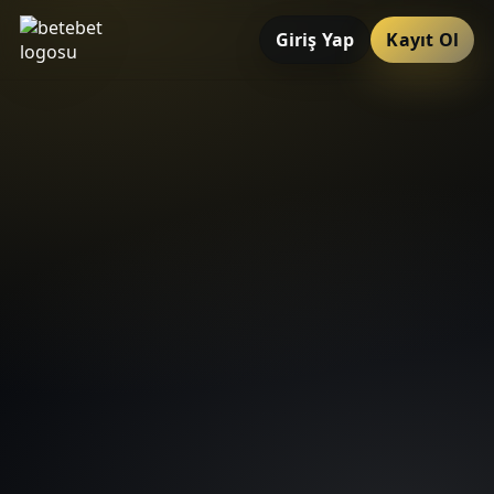
Giriş Yap
Kayıt Ol