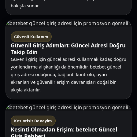
bakışta sunar.
Güvenli Kullanım
Güvenli Giriş Adımları: Güncel Adresi Doğru
Takip Edin
Güvenli giriş için güncel adresi kullanmak kadar, doğru
yönlendirme alışkanlığı da önemlidir. betebet güncel
giriş adresi odağında; bağlantı kontrolü, uyarı
ekranları ve güvenilir erişim davranışları doğal bir
akışla aktarılır.
Kesintisiz Deneyim
Kesinti Olmadan Erişim: betebet Güncel
Giriş Rehberi