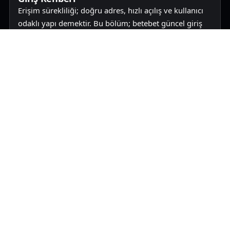
Erişim sürekliliği; doğru adres, hızlı açılış ve kullanıcı
odaklı yapı demektir. Bu bölüm; betebet güncel giriş
adresi için pratik bir rehber sunar, mobil ve
masaüstünde akıcı kullanım için temel ipuçlarını öne
çıkarır.
Hız & Performans
Performans Odaklı Açılış: Hızlı Yükleme,
Net Hiyerarşi
Hızlı indekslenebilir, sade ve düzenli bir sayfa;
kullanıcıların güncel adrese daha çabuk ulaşmasına
yardımcı olur. betebet güncel giriş adresi kapsamında;
görsel düzen, içerik hiyerarşisi ve düşük yük
maliyetiyle performans hissi güçlendirilir.