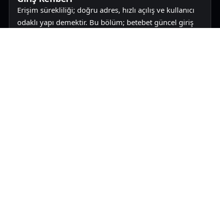
Erişim sürekliliği; doğru adres, hızlı açılış ve kullanıcı
odaklı yapı demektir. Bu bölüm; betebet güncel giriş
adresi için pratik bir rehber sunar, mobil ve
masaüstünde akıcı kullanım için temel ipuçlarını öne
çıkarır.
Hız & Performans
Performans Odaklı Açılış: Hızlı Yükleme,
Net Hiyerarşi
Hızlı indekslenebilir, sade ve düzenli bir sayfa;
kullanıcıların güncel adrese daha çabuk ulaşmasına
yardımcı olur. betebet güncel giriş adresi kapsamında;
görsel düzen, içerik hiyerarşisi ve düşük yük
maliyetiyle performans hissi güçlendirilir.