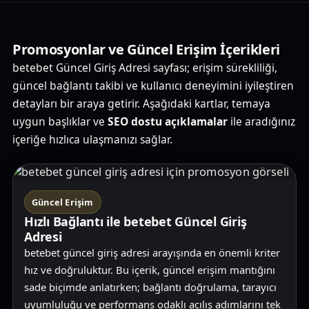
Promosyonlar ve Güncel Erişim İçerikleri
betebet Güncel Giriş Adresi sayfası; erişim sürekliliği,
güncel bağlantı takibi ve kullanıcı deneyimini iyileştiren
detayları bir araya getirir. Aşağıdaki kartlar, temaya
uygun başlıklar ve
SEO dostu açıklamalar
ile aradığınız
içeriğe hızlıca ulaşmanızı sağlar.
Güncel Erişim
Hızlı Bağlantı ile betebet Güncel Giriş
Adresi
betebet güncel giriş adresi arayışında en önemli kriter
hız ve doğruluktur. Bu içerik, güncel erişim mantığını
sade biçimde anlatırken; bağlantı doğrulama, tarayıcı
uyumluluğu ve performans odaklı açılış adımlarını tek