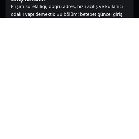
Erişim sürekliliği; doğru adres, hızlı açılış ve kullanıcı
odaklı yapı demektir. Bu bölüm; betebet güncel giriş
adresi için pratik bir rehber sunar, mobil ve
masaüstünde akıcı kullanım için temel ipuçlarını öne
çıkarır.
Hız & Performans
Performans Odaklı Açılış: Hızlı Yükleme,
Net Hiyerarşi
Hızlı indekslenebilir, sade ve düzenli bir sayfa;
kullanıcıların güncel adrese daha çabuk ulaşmasına
yardımcı olur. betebet güncel giriş adresi kapsamında;
görsel düzen, içerik hiyerarşisi ve düşük yük
maliyetiyle performans hissi güçlendirilir.