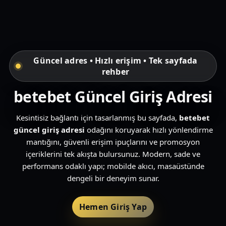
Güncel adres • Hızlı erişim • Tek sayfada
rehber
betebet Güncel Giriş Adresi
Kesintisiz bağlantı için tasarlanmış bu sayfada,
betebet
güncel giriş adresi
odağını koruyarak hızlı yönlendirme
mantığını, güvenli erişim ipuçlarını ve promosyon
içeriklerini tek akışta bulursunuz. Modern, sade ve
performans odaklı yapı; mobilde akıcı, masaüstünde
dengeli bir deneyim sunar.
Hemen Giriş Yap