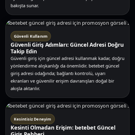
bakışta sunar.
Güvenli Kullanım
Güvenli Giriş Adımları: Güncel Adresi Doğru
Takip Edin
Güvenli giriş için güncel adresi kullanmak kadar, doğru
yönlendirme alışkanlığı da önemlidir. betebet güncel
giriş adresi odağında; bağlantı kontrolü, uyarı
ekranları ve güvenilir erişim davranışları doğal bir
akışla aktarılır.
Kesintisiz Deneyim
Kesinti Olmadan Erişim: betebet Güncel
Giriş Rehberi