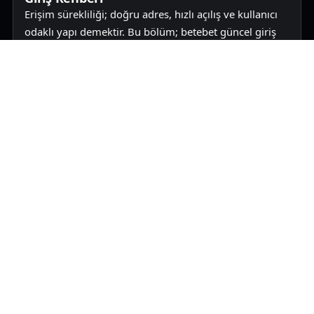
Erişim sürekliliği; doğru adres, hızlı açılış ve kullanıcı
odaklı yapı demektir. Bu bölüm; betebet güncel giriş
adresi için pratik bir rehber sunar, mobil ve
masaüstünde akıcı kullanım için temel ipuçlarını öne
çıkarır.
Hız & Performans
Performans Odaklı Açılış: Hızlı Yükleme,
Net Hiyerarşi
Hızlı indekslenebilir, sade ve düzenli bir sayfa;
kullanıcıların güncel adrese daha çabuk ulaşmasına
yardımcı olur. betebet güncel giriş adresi kapsamında;
görsel düzen, içerik hiyerarşisi ve düşük yük
maliyetiyle performans hissi güçlendirilir.