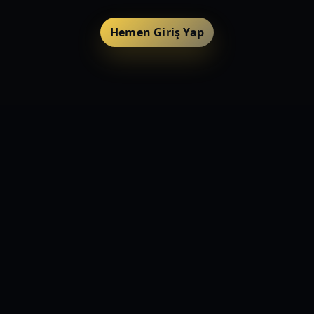
Hemen Giriş Yap