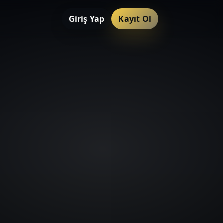
Giriş Yap
Kayıt Ol