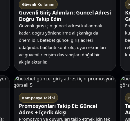
Güvenli Kullanım
Güvenli Giriş Adımları: Güncel Adresi
K
Doğru Takip Edin
G
Güvenli giriş için güncel adresi kullanmak
Er
kadar, doğru yönlendirme alışkanlığı da
ku
önemlidir. betebet güncel giriş adresi
be
odağında; bağlantı kontrolü, uyarı ekranları
re
ve güvenilir erişim davranışları doğal bir
ku
akışla aktarılır.
Kampanya Takibi
Promosyonları Takip Et: Güncel
T
Adres + İçerik Akışı
Ad
fa;
Promosyon ve duyuruları takip etmek için tek
Am
bir sayfa düzeni büyük avantaj sağlar. betebet
ul