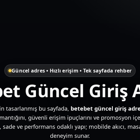
Güncel adres • Hızlı erişim • Tek sayfada rehber
et Güncel Giriş 
çin tasarlanmış bu sayfada,
betebet güncel giriş adre
mantığını, güvenli erişim ipuçlarını ve promosyon içer
 sade ve performans odaklı yapı; mobilde akıcı, mas
deneyim sunar.