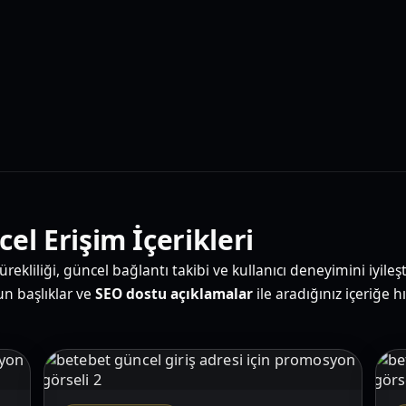
l Erişim İçerikleri
rekliliği, güncel bağlantı takibi ve kullanıcı deneyimini iyileşt
un başlıklar ve
SEO dostu açıklamalar
ile aradığınız içeriğe h