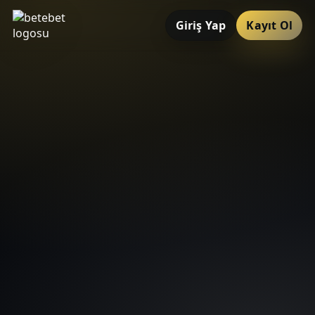
Giriş Yap
Kayıt Ol