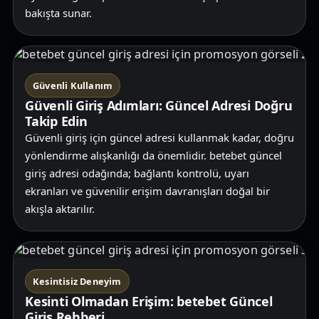
bakışta sunar.
Güvenli Kullanım
Güvenli Giriş Adımları: Güncel Adresi Doğru
Takip Edin
Güvenli giriş için güncel adresi kullanmak kadar, doğru
yönlendirme alışkanlığı da önemlidir. betebet güncel
giriş adresi odağında; bağlantı kontrolü, uyarı
ekranları ve güvenilir erişim davranışları doğal bir
akışla aktarılır.
Kesintisiz Deneyim
Kesinti Olmadan Erişim: betebet Güncel
Giriş Rehberi