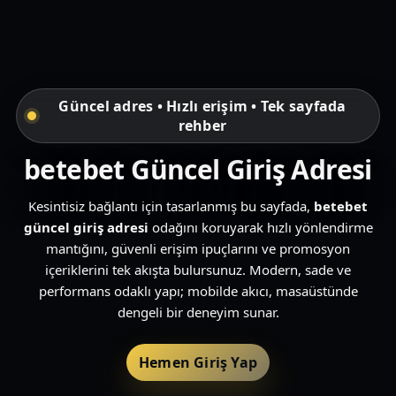
Güncel adres • Hızlı erişim • Tek sayfada
rehber
betebet Güncel Giriş Adresi
Kesintisiz bağlantı için tasarlanmış bu sayfada,
betebet
güncel giriş adresi
odağını koruyarak hızlı yönlendirme
mantığını, güvenli erişim ipuçlarını ve promosyon
içeriklerini tek akışta bulursunuz. Modern, sade ve
performans odaklı yapı; mobilde akıcı, masaüstünde
dengeli bir deneyim sunar.
Hemen Giriş Yap