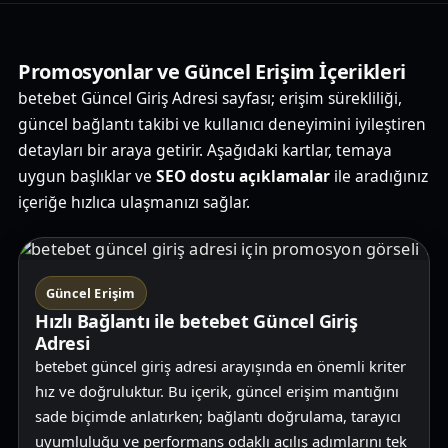
Promosyonlar ve Güncel Erişim İçerikleri
betebet Güncel Giriş Adresi sayfası; erişim sürekliliği,
güncel bağlantı takibi ve kullanıcı deneyimini iyileştiren
detayları bir araya getirir. Aşağıdaki kartlar, temaya
uygun başlıklar ve
SEO dostu açıklamalar
ile aradığınız
içeriğe hızlıca ulaşmanızı sağlar.
Güncel Erişim
Hızlı Bağlantı ile betebet Güncel Giriş
Adresi
betebet güncel giriş adresi arayışında en önemli kriter
hız ve doğruluktur. Bu içerik, güncel erişim mantığını
sade biçimde anlatırken; bağlantı doğrulama, tarayıcı
uyumluluğu ve performans odaklı açılış adımlarını tek