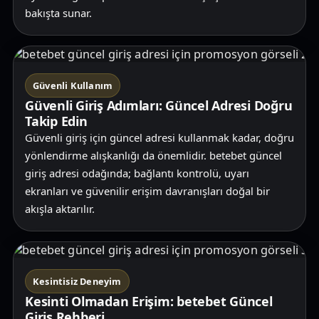
bakışta sunar.
Güvenli Kullanım
Güvenli Giriş Adımları: Güncel Adresi Doğru
Takip Edin
Güvenli giriş için güncel adresi kullanmak kadar, doğru
yönlendirme alışkanlığı da önemlidir. betebet güncel
giriş adresi odağında; bağlantı kontrolü, uyarı
ekranları ve güvenilir erişim davranışları doğal bir
akışla aktarılır.
Kesintisiz Deneyim
Kesinti Olmadan Erişim: betebet Güncel
Giriş Rehberi