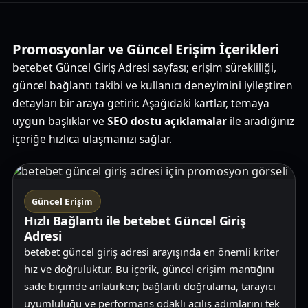
Promosyonlar ve Güncel Erişim İçerikleri
betebet Güncel Giriş Adresi sayfası; erişim sürekliliği,
güncel bağlantı takibi ve kullanıcı deneyimini iyileştiren
detayları bir araya getirir. Aşağıdaki kartlar, temaya
uygun başlıklar ve
SEO dostu açıklamalar
ile aradığınız
içeriğe hızlıca ulaşmanızı sağlar.
Güncel Erişim
Hızlı Bağlantı ile betebet Güncel Giriş
Adresi
betebet güncel giriş adresi arayışında en önemli kriter
hız ve doğruluktur. Bu içerik, güncel erişim mantığını
sade biçimde anlatırken; bağlantı doğrulama, tarayıcı
uyumluluğu ve performans odaklı açılış adımlarını tek