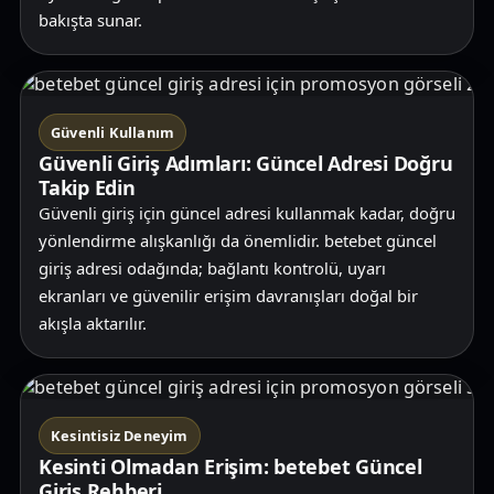
bakışta sunar.
Güvenli Kullanım
Güvenli Giriş Adımları: Güncel Adresi Doğru
Takip Edin
Güvenli giriş için güncel adresi kullanmak kadar, doğru
yönlendirme alışkanlığı da önemlidir. betebet güncel
giriş adresi odağında; bağlantı kontrolü, uyarı
ekranları ve güvenilir erişim davranışları doğal bir
akışla aktarılır.
Kesintisiz Deneyim
Kesinti Olmadan Erişim: betebet Güncel
Giriş Rehberi