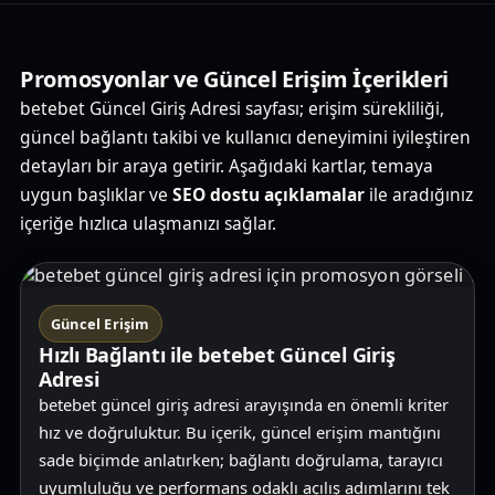
Promosyonlar ve Güncel Erişim İçerikleri
betebet Güncel Giriş Adresi sayfası; erişim sürekliliği,
güncel bağlantı takibi ve kullanıcı deneyimini iyileştiren
detayları bir araya getirir. Aşağıdaki kartlar, temaya
uygun başlıklar ve
SEO dostu açıklamalar
ile aradığınız
içeriğe hızlıca ulaşmanızı sağlar.
Güncel Erişim
Hızlı Bağlantı ile betebet Güncel Giriş
Adresi
betebet güncel giriş adresi arayışında en önemli kriter
hız ve doğruluktur. Bu içerik, güncel erişim mantığını
sade biçimde anlatırken; bağlantı doğrulama, tarayıcı
uyumluluğu ve performans odaklı açılış adımlarını tek