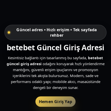
Güncel adres • Hızlı erişim • Tek sayfada
rehber
betebet Güncel Giriş Adresi
Kesintisiz bağlantı için tasarlanmış bu sayfada,
betebet
güncel giriş adresi
odağını koruyarak hızlı yönlendirme
mantığını, güvenli erişim ipuçlarını ve promosyon
içeriklerini tek akışta bulursunuz. Modern, sade ve
performans odaklı yapı; mobilde akıcı, masaüstünde
dengeli bir deneyim sunar.
Hemen Giriş Yap