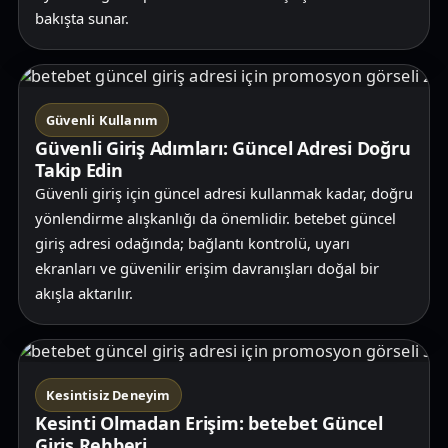
bakışta sunar.
Güvenli Kullanım
Güvenli Giriş Adımları: Güncel Adresi Doğru
Takip Edin
Güvenli giriş için güncel adresi kullanmak kadar, doğru
yönlendirme alışkanlığı da önemlidir. betebet güncel
giriş adresi odağında; bağlantı kontrolü, uyarı
ekranları ve güvenilir erişim davranışları doğal bir
akışla aktarılır.
Kesintisiz Deneyim
Kesinti Olmadan Erişim: betebet Güncel
Giriş Rehberi