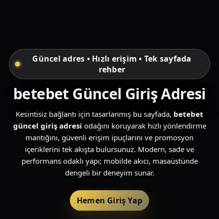
Güncel adres • Hızlı erişim • Tek sayfada
rehber
betebet Güncel Giriş Adresi
Kesintisiz bağlantı için tasarlanmış bu sayfada,
betebet
güncel giriş adresi
odağını koruyarak hızlı yönlendirme
mantığını, güvenli erişim ipuçlarını ve promosyon
içeriklerini tek akışta bulursunuz. Modern, sade ve
performans odaklı yapı; mobilde akıcı, masaüstünde
dengeli bir deneyim sunar.
Hemen Giriş Yap