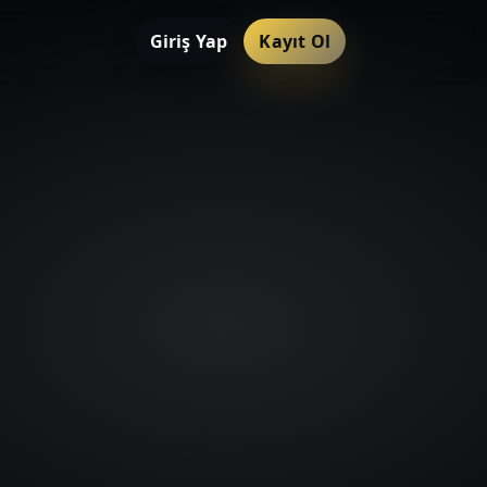
Giriş Yap
Kayıt Ol