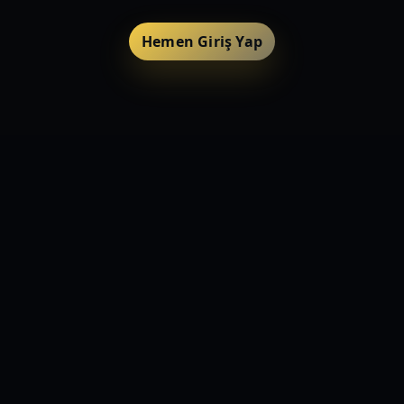
Hemen Giriş Yap