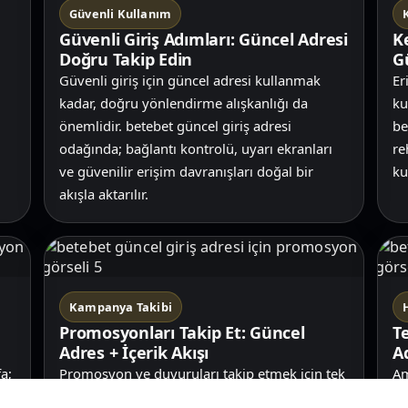
Güvenli Kullanım
Güvenli Giriş Adımları: Güncel Adresi
K
Doğru Takip Edin
G
Güvenli giriş için güncel adresi kullanmak
Er
kadar, doğru yönlendirme alışkanlığı da
ku
önemlidir. betebet güncel giriş adresi
be
odağında; bağlantı kontrolü, uyarı ekranları
re
ve güvenilir erişim davranışları doğal bir
ku
akışla aktarılır.
Kampanya Takibi
Promosyonları Takip Et: Güncel
T
Adres + İçerik Akışı
Ad
fa;
Promosyon ve duyuruları takip etmek için tek
Am
bir sayfa düzeni büyük avantaj sağlar. betebet
ul