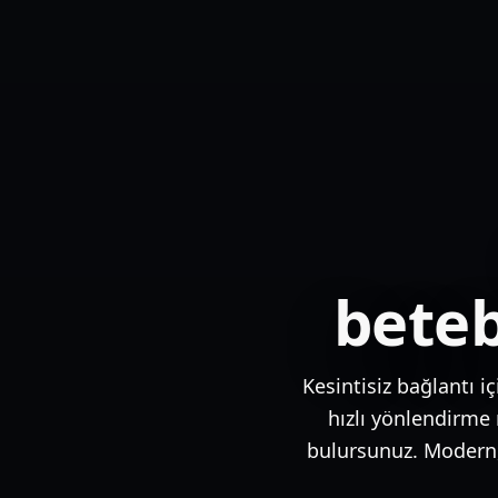
beteb
Kesintisiz bağlantı i
hızlı yönlendirme 
bulursunuz. Modern,