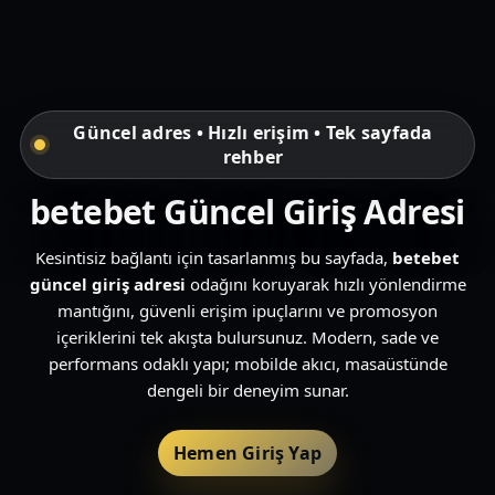
Güncel adres • Hızlı erişim • Tek sayfada
rehber
betebet Güncel Giriş Adresi
Kesintisiz bağlantı için tasarlanmış bu sayfada,
betebet
güncel giriş adresi
odağını koruyarak hızlı yönlendirme
mantığını, güvenli erişim ipuçlarını ve promosyon
içeriklerini tek akışta bulursunuz. Modern, sade ve
performans odaklı yapı; mobilde akıcı, masaüstünde
dengeli bir deneyim sunar.
Hemen Giriş Yap