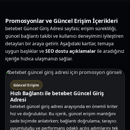
Promosyonlar ve Güncel Erişim İçerikleri
betebet Güncel Giriş Adresi sayfası; erişim sürekliliği,
güncel bağlantı takibi ve kullanıcı deneyimini iyileştiren
detayları bir araya getirir. Aşağıdaki kartlar, temaya
uygun başlıklar ve
SEO dostu açıklamalar
ile aradığınız
içeriğe hızlıca ulaşmanızı sağlar.
Güncel Erişim
Hızlı Bağlantı ile betebet Güncel Giriş
Adresi
betebet güncel giriş adresi arayışında en önemli kriter
hız ve doğruluktur. Bu içerik, güncel erişim mantığını
sade biçimde anlatırken; bağlantı doğrulama, tarayıcı
uyumluluğu ve performans odaklı açılış adımlarını tek