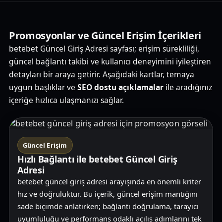
Promosyonlar ve Güncel Erişim İçerikleri
betebet Güncel Giriş Adresi sayfası; erişim sürekliliği,
güncel bağlantı takibi ve kullanıcı deneyimini iyileştiren
detayları bir araya getirir. Aşağıdaki kartlar, temaya
uygun başlıklar ve
SEO dostu açıklamalar
ile aradığınız
içeriğe hızlıca ulaşmanızı sağlar.
Güncel Erişim
Hızlı Bağlantı ile betebet Güncel Giriş
Adresi
betebet güncel giriş adresi arayışında en önemli kriter
hız ve doğruluktur. Bu içerik, güncel erişim mantığını
sade biçimde anlatırken; bağlantı doğrulama, tarayıcı
uyumluluğu ve performans odaklı açılış adımlarını tek