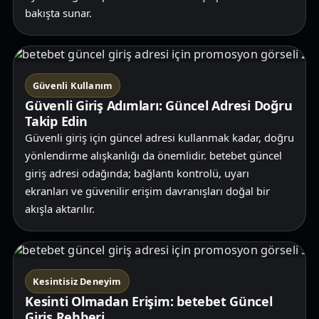
bakışta sunar.
Güvenli Kullanım
Güvenli Giriş Adımları: Güncel Adresi Doğru
Takip Edin
Güvenli giriş için güncel adresi kullanmak kadar, doğru
yönlendirme alışkanlığı da önemlidir. betebet güncel
giriş adresi odağında; bağlantı kontrolü, uyarı
ekranları ve güvenilir erişim davranışları doğal bir
akışla aktarılır.
Kesintisiz Deneyim
Kesinti Olmadan Erişim: betebet Güncel
Giriş Rehberi