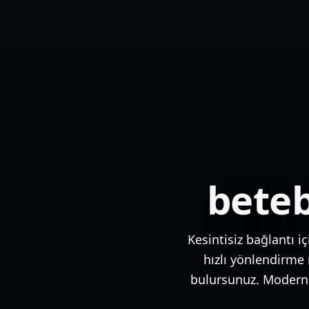
beteb
Kesintisiz bağlantı i
hızlı yönlendirme 
bulursunuz. Modern,