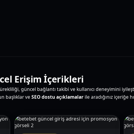
l Erişim İçerikleri
rekliliği, güncel bağlantı takibi ve kullanıcı deneyimini iyileşt
un başlıklar ve
SEO dostu açıklamalar
ile aradığınız içeriğe h