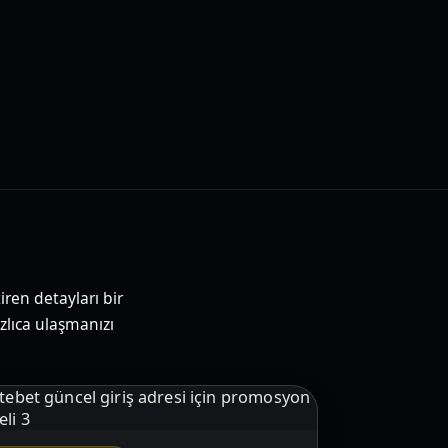
iren detayları bir
ızlıca ulaşmanızı