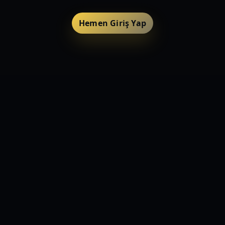
Hemen Giriş Yap