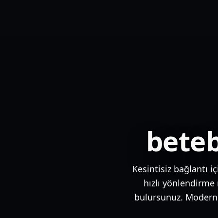
beteb
Kesintisiz bağlantı i
hızlı yönlendirme 
bulursunuz. Modern,