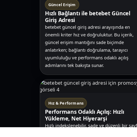
Güncel Erişim
Hızlı Bağlantı ile betebet Güncel
Giriş Adresi
betebet güncel giriş adresi arayışında en
önemli kriter hız ve doğruluktur. Bu içerik,
güncel erişim mantığını sade biçimde
anlatırken; bağlantı doğrulama, tarayıcı
uyumluluğu ve performans odaklı açılış
adımlarını tek bakışta sunar.
Hız & Performans
Performans Odaklı Açılış: Hızlı
Yükleme, Net Hiyerarşi
Hızlı indekslenebilir, sade ve düzenli bir say
kullanıcıların güncel adrese daha çabuk