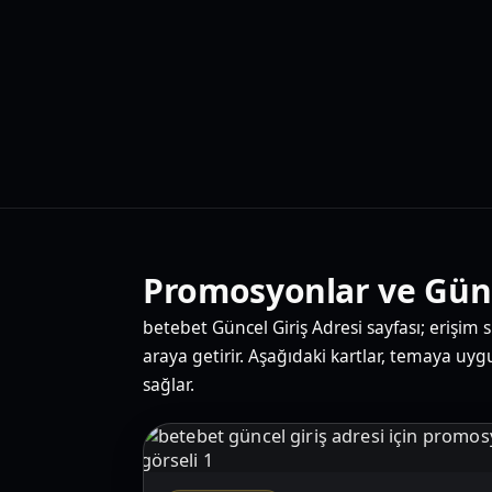
Promosyonlar ve Günce
betebet Güncel Giriş Adresi sayfası; erişim sü
araya getirir. Aşağıdaki kartlar, temaya uyg
sağlar.