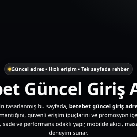
Güncel adres • Hızlı erişim • Tek sayfada rehber
et Güncel Giriş 
çin tasarlanmış bu sayfada,
betebet güncel giriş adre
mantığını, güvenli erişim ipuçlarını ve promosyon içer
 sade ve performans odaklı yapı; mobilde akıcı, mas
deneyim sunar.