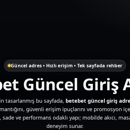
Güncel adres • Hızlı erişim • Tek sayfada rehber
et Güncel Giriş 
çin tasarlanmış bu sayfada,
betebet güncel giriş adre
mantığını, güvenli erişim ipuçlarını ve promosyon içer
 sade ve performans odaklı yapı; mobilde akıcı, mas
deneyim sunar.