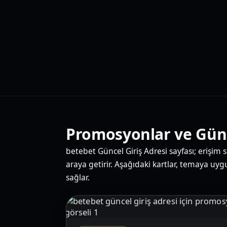
Promosyonlar ve Günce
betebet Güncel Giriş Adresi sayfası; erişim sü
araya getirir. Aşağıdaki kartlar, temaya uyg
sağlar.