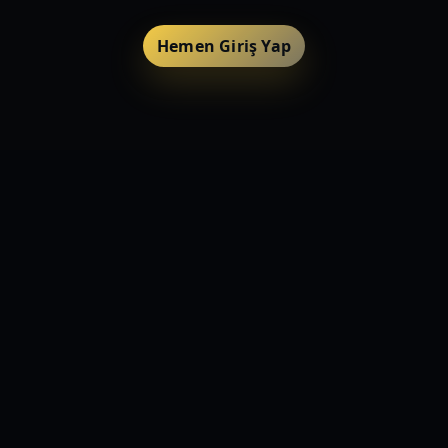
Hemen Giriş Yap