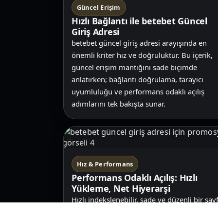
Güncel Erişim
Hızlı Bağlantı ile betebet Güncel
Giriş Adresi
betebet güncel giriş adresi arayışında en
önemli kriter hız ve doğruluktur. Bu içerik,
güncel erişim mantığını sade biçimde
anlatırken; bağlantı doğrulama, tarayıcı
uyumluluğu ve performans odaklı açılış
adımlarını tek bakışta sunar.
Hız & Performans
Performans Odaklı Açılış: Hızlı
Yükleme, Net Hiyerarşi
Hızlı indekslenebilir, sade ve düzenli bir say
kullanıcıların güncel adrese daha çabuk