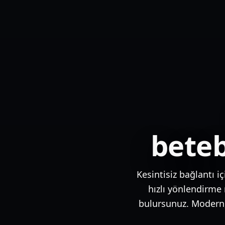
beteb
Kesintisiz bağlantı i
hızlı yönlendirme 
bulursunuz. Modern,