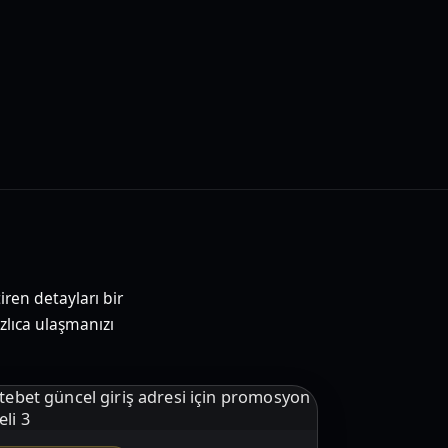
iren detayları bir
ızlıca ulaşmanızı