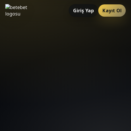
Giriş Yap
Kayıt Ol