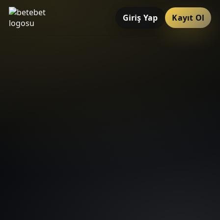
Giriş Yap
Kayıt Ol