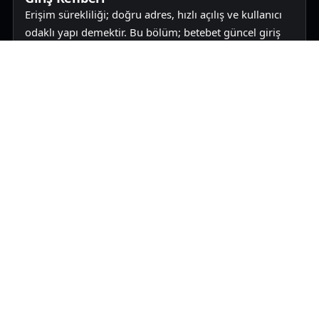
Erişim sürekliliği; doğru adres, hızlı açılış ve kullanıcı
odaklı yapı demektir. Bu bölüm; betebet güncel giriş
adresi için pratik bir rehber sunar, mobil ve
masaüstünde akıcı kullanım için temel ipuçlarını öne
çıkarır.
Hız & Performans
Performans Odaklı Açılış: Hızlı Yükleme,
Net Hiyerarşi
Hızlı indekslenebilir, sade ve düzenli bir sayfa;
kullanıcıların güncel adrese daha çabuk ulaşmasına
yardımcı olur. betebet güncel giriş adresi kapsamında;
görsel düzen, içerik hiyerarşisi ve düşük yük
maliyetiyle performans hissi güçlendirilir.