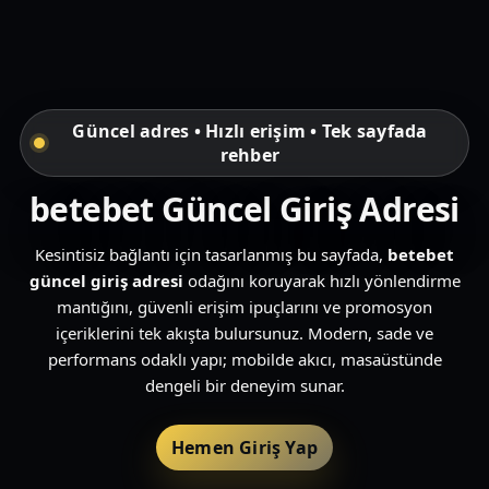
Güncel adres • Hızlı erişim • Tek sayfada
rehber
betebet Güncel Giriş Adresi
Kesintisiz bağlantı için tasarlanmış bu sayfada,
betebet
güncel giriş adresi
odağını koruyarak hızlı yönlendirme
mantığını, güvenli erişim ipuçlarını ve promosyon
içeriklerini tek akışta bulursunuz. Modern, sade ve
performans odaklı yapı; mobilde akıcı, masaüstünde
dengeli bir deneyim sunar.
Hemen Giriş Yap