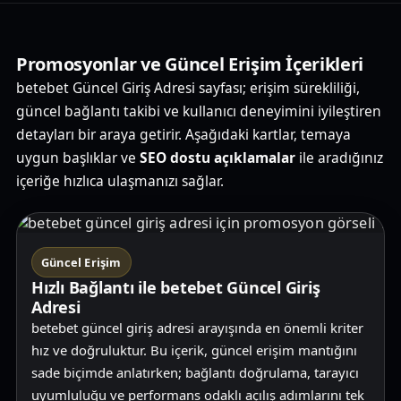
Promosyonlar ve Güncel Erişim İçerikleri
betebet Güncel Giriş Adresi sayfası; erişim sürekliliği,
güncel bağlantı takibi ve kullanıcı deneyimini iyileştiren
detayları bir araya getirir. Aşağıdaki kartlar, temaya
uygun başlıklar ve
SEO dostu açıklamalar
ile aradığınız
içeriğe hızlıca ulaşmanızı sağlar.
Güncel Erişim
Hızlı Bağlantı ile betebet Güncel Giriş
Adresi
betebet güncel giriş adresi arayışında en önemli kriter
hız ve doğruluktur. Bu içerik, güncel erişim mantığını
sade biçimde anlatırken; bağlantı doğrulama, tarayıcı
uyumluluğu ve performans odaklı açılış adımlarını tek