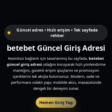
Güncel adres • Hızlı erişim • Tek sayfada
rehber
betebet Güncel Giriş Adresi
Kesintisiz bağlantı için tasarlanmış bu sayfada,
betebet
güncel giriş adresi
odağını koruyarak hızlı yönlendirme
mantığını, güvenli erişim ipuçlarını ve promosyon
içeriklerini tek akışta bulursunuz. Modern, sade ve
performans odaklı yapı; mobilde akıcı, masaüstünde
dengeli bir deneyim sunar.
Hemen Giriş Yap