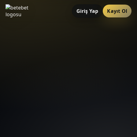
Giriş Yap
Kayıt Ol