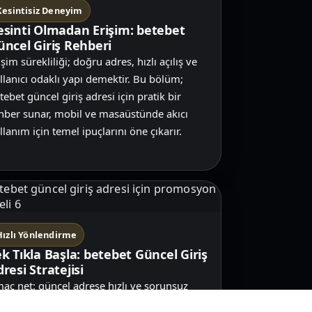
Kesintisiz Deneyim
esinti Olmadan Erişim: betebet
üncel Giriş Rehberi
işim sürekliliği; doğru adres, hızlı açılış ve
llanıcı odaklı yapı demektir. Bu bölüm;
tebet güncel giriş adresi için pratik bir
hber sunar, mobil ve masaüstünde akıcı
llanım için temel ipuçlarını öne çıkarır.
Hızlı Yönlendirme
ek Tıkla Başla: betebet Güncel Giriş
resi Stratejisi
aç net: güncel adrese hızlı ve sorunsuz
aşmak. Bu kart; betebet güncel giriş adresi