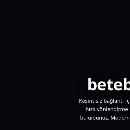
beteb
Kesintisiz bağlantı i
hızlı yönlendirme 
bulursunuz. Modern,