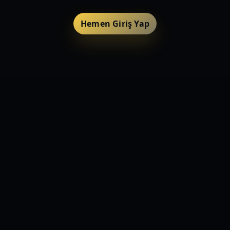
Hemen Giriş Yap