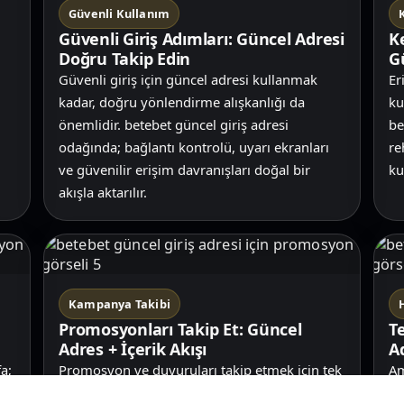
Güvenli Kullanım
Güvenli Giriş Adımları: Güncel Adresi
K
Doğru Takip Edin
G
Güvenli giriş için güncel adresi kullanmak
Er
kadar, doğru yönlendirme alışkanlığı da
ku
önemlidir. betebet güncel giriş adresi
be
odağında; bağlantı kontrolü, uyarı ekranları
re
ve güvenilir erişim davranışları doğal bir
ku
akışla aktarılır.
Kampanya Takibi
Promosyonları Takip Et: Güncel
T
Adres + İçerik Akışı
Ad
fa;
Promosyon ve duyuruları takip etmek için tek
Am
bir sayfa düzeni büyük avantaj sağlar. betebet
ul