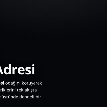
Adresi
si
odağını koruyarak
iklerini tek akışta
aüstünde dengeli bir