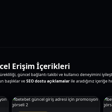
l Erişim İçerikleri
rekliliği, güncel bağlantı takibi ve kullanıcı deneyimini iyileşt
un başlıklar ve
SEO dostu açıklamalar
ile aradığınız içeriğe h