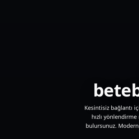
beteb
Kesintisiz bağlantı i
hızlı yönlendirme 
bulursunuz. Modern,