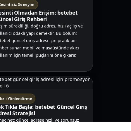
Kesintisiz Deneyim
esinti Olmadan Erişim: betebet
üncel Giriş Rehberi
işim sürekliliği; doğru adres, hızlı açılış ve
llanıcı odaklı yapı demektir. Bu bölüm;
tebet güncel giriş adresi için pratik bir
hber sunar, mobil ve masaüstünde akıcı
llanım için temel ipuçlarını öne çıkarır.
Hızlı Yönlendirme
ek Tıkla Başla: betebet Güncel Giriş
resi Stratejisi
aç net: güncel adrese hızlı ve sorunsuz
aşmak. Bu kart; betebet güncel giriş adresi