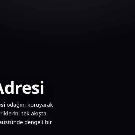
Adresi
si
odağını koruyarak
iklerini tek akışta
aüstünde dengeli bir