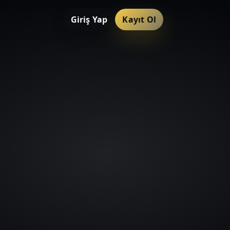
Giriş Yap
Kayıt Ol