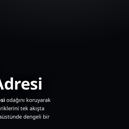
Adresi
si
odağını koruyarak
iklerini tek akışta
aüstünde dengeli bir