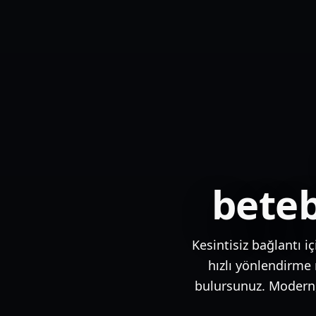
beteb
Kesintisiz bağlantı i
hızlı yönlendirme 
bulursunuz. Modern,