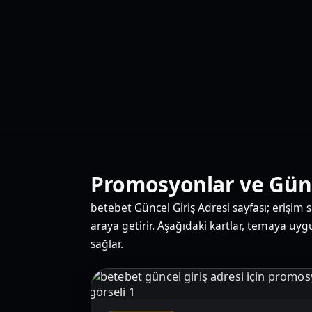
Promosyonlar ve Günce
betebet Güncel Giriş Adresi sayfası; erişim sü
araya getirir. Aşağıdaki kartlar, temaya uyg
sağlar.