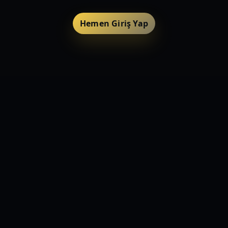
Hemen Giriş Yap