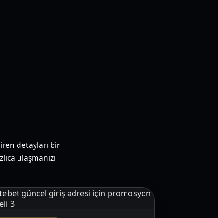
iren detayları bir
ızlıca ulaşmanızı