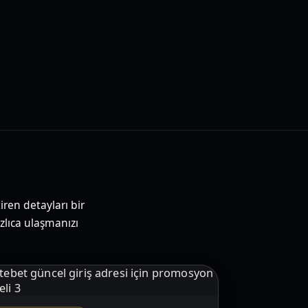
iren detayları bir
ızlıca ulaşmanızı