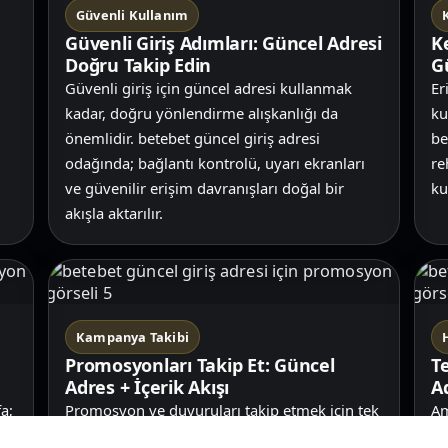
Güvenli Kullanım
Güvenli Giriş Adımları: Güncel Adresi
K
Doğru Takip Edin
G
Güvenli giriş için güncel adresi kullanmak
Er
kadar, doğru yönlendirme alışkanlığı da
ku
önemlidir. betebet güncel giriş adresi
be
odağında; bağlantı kontrolü, uyarı ekranları
re
ve güvenilir erişim davranışları doğal bir
ku
akışla aktarılır.
Kampanya Takibi
Promosyonları Takip Et: Güncel
T
Adres + İçerik Akışı
Ad
fa;
Promosyon ve duyuruları takip etmek için tek
Am
bir sayfa düzeni büyük avantaj sağlar. betebet
ul