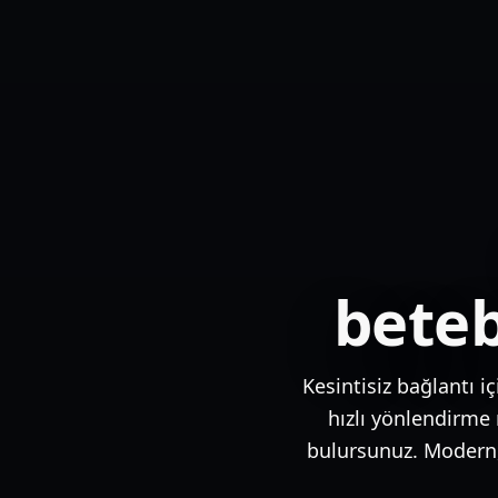
beteb
Kesintisiz bağlantı i
hızlı yönlendirme 
bulursunuz. Modern,