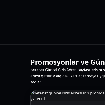
Promosyonlar ve Günce
betebet Güncel Giriş Adresi sayfası; erişim sü
araya getirir. Aşağıdaki kartlar, temaya uyg
sağlar.