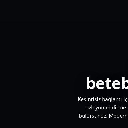
beteb
Kesintisiz bağlantı i
hızlı yönlendirme 
bulursunuz. Modern,