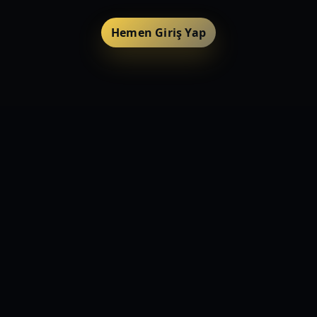
Hemen Giriş Yap