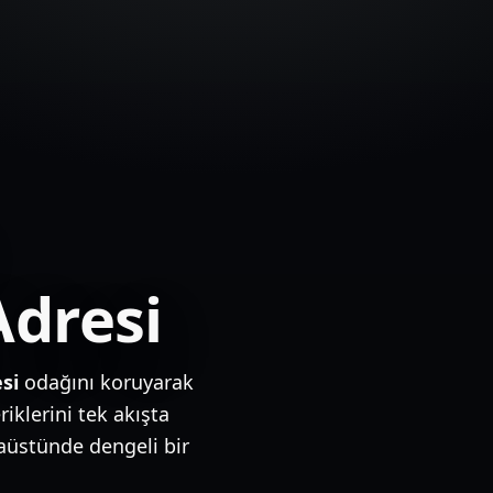
Adresi
si
odağını koruyarak
iklerini tek akışta
aüstünde dengeli bir