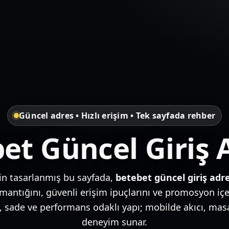
Güncel adres • Hızlı erişim • Tek sayfada rehber
et Güncel Giriş 
çin tasarlanmış bu sayfada,
betebet güncel giriş adre
mantığını, güvenli erişim ipuçlarını ve promosyon içer
 sade ve performans odaklı yapı; mobilde akıcı, mas
deneyim sunar.