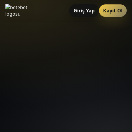
Giriş Yap
Kayıt Ol