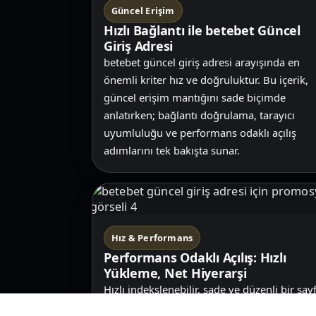
Güncel Erişim
Hızlı Bağlantı ile betebet Güncel
Giriş Adresi
betebet güncel giriş adresi arayışında en
önemli kriter hız ve doğruluktur. Bu içerik,
güncel erişim mantığını sade biçimde
anlatırken; bağlantı doğrulama, tarayıcı
uyumluluğu ve performans odaklı açılış
adımlarını tek bakışta sunar.
Hız & Performans
Performans Odaklı Açılış: Hızlı
Yükleme, Net Hiyerarşi
Hızlı indekslenebilir, sade ve düzenli bir say
kullanıcıların güncel adrese daha çabuk