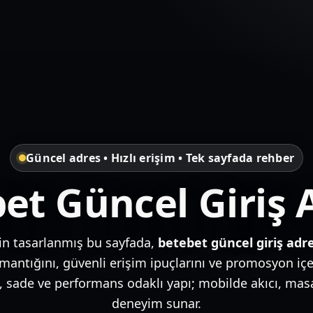
Güncel adres • Hızlı erişim • Tek sayfada rehber
et Güncel Giriş 
çin tasarlanmış bu sayfada,
betebet güncel giriş adre
mantığını, güvenli erişim ipuçlarını ve promosyon içer
 sade ve performans odaklı yapı; mobilde akıcı, mas
deneyim sunar.