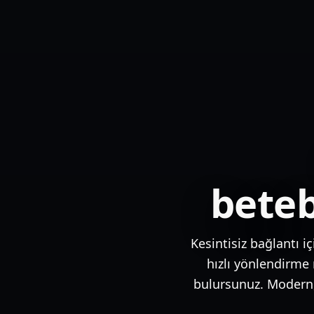
beteb
Kesintisiz bağlantı i
hızlı yönlendirme 
bulursunuz. Modern,