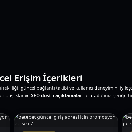
l Erişim İçerikleri
rekliliği, güncel bağlantı takibi ve kullanıcı deneyimini iyileşt
un başlıklar ve
SEO dostu açıklamalar
ile aradığınız içeriğe h