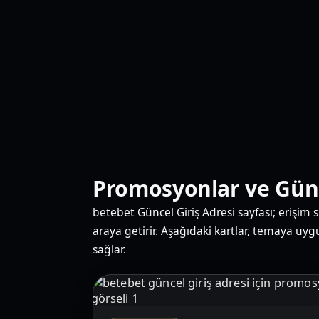
Promosyonlar ve Günce
betebet Güncel Giriş Adresi sayfası; erişim sü
araya getirir. Aşağıdaki kartlar, temaya uyg
sağlar.