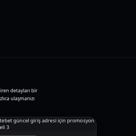
iren detayları bir
ızlıca ulaşmanızı