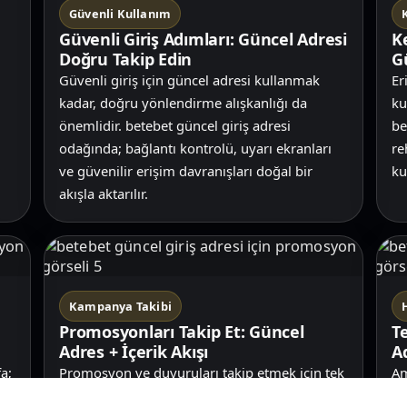
Güvenli Kullanım
Güvenli Giriş Adımları: Güncel Adresi
K
Doğru Takip Edin
G
Güvenli giriş için güncel adresi kullanmak
Er
kadar, doğru yönlendirme alışkanlığı da
ku
önemlidir. betebet güncel giriş adresi
be
odağında; bağlantı kontrolü, uyarı ekranları
re
ve güvenilir erişim davranışları doğal bir
ku
akışla aktarılır.
Kampanya Takibi
Promosyonları Takip Et: Güncel
T
Adres + İçerik Akışı
Ad
fa;
Promosyon ve duyuruları takip etmek için tek
Am
bir sayfa düzeni büyük avantaj sağlar. betebet
ul