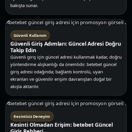
bakışta sunar.
Güvenli Kullanım
Güvenli Giriş Adımları: Güncel Adresi Doğru
Takip Edin
Güvenli giriş için güncel adresi kullanmak kadar, doğru
yönlendirme alışkanlığı da önemlidir. betebet güncel
giriş adresi odağında; bağlantı kontrolü, uyarı
ekranları ve güvenilir erişim davranışları doğal bir
akışla aktarılır.
Kesintisiz Deneyim
Kesinti Olmadan Erişim: betebet Güncel
Giriş Rehberi