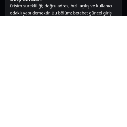
Erişim sürekliliği; doğru adres, hızlı açılış ve kullanıcı
odaklı yapı demektir. Bu bölüm; betebet güncel giriş
adresi için pratik bir rehber sunar, mobil ve
masaüstünde akıcı kullanım için temel ipuçlarını öne
çıkarır.
Hız & Performans
Performans Odaklı Açılış: Hızlı Yükleme,
Net Hiyerarşi
Hızlı indekslenebilir, sade ve düzenli bir sayfa;
kullanıcıların güncel adrese daha çabuk ulaşmasına
yardımcı olur. betebet güncel giriş adresi kapsamında;
görsel düzen, içerik hiyerarşisi ve düşük yük
maliyetiyle performans hissi güçlendirilir.