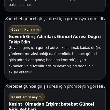
bakışta sunar.
Güvenli Kullanım
Güvenli Giriş Adımları: Güncel Adresi Doğru
Takip Edin
Güvenli giriş için güncel adresi kullanmak kadar, doğru
yönlendirme alışkanlığı da önemlidir. betebet güncel
giriş adresi odağında; bağlantı kontrolü, uyarı
ekranları ve güvenilir erişim davranışları doğal bir
akışla aktarılır.
Kesintisiz Deneyim
Kesinti Olmadan Erişim: betebet Güncel
Giriş Rehberi