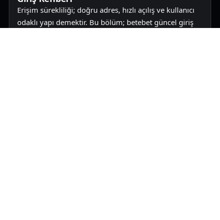
Erişim sürekliliği; doğru adres, hızlı açılış ve kullanıcı
odaklı yapı demektir. Bu bölüm; betebet güncel giriş
adresi için pratik bir rehber sunar, mobil ve
masaüstünde akıcı kullanım için temel ipuçlarını öne
çıkarır.
Hız & Performans
Performans Odaklı Açılış: Hızlı Yükleme,
Net Hiyerarşi
Hızlı indekslenebilir, sade ve düzenli bir sayfa;
kullanıcıların güncel adrese daha çabuk ulaşmasına
yardımcı olur. betebet güncel giriş adresi kapsamında;
görsel düzen, içerik hiyerarşisi ve düşük yük
maliyetiyle performans hissi güçlendirilir.