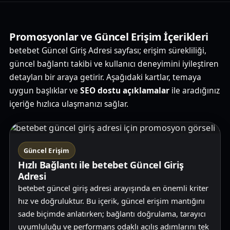
Promosyonlar ve Güncel Erişim İçerikleri
betebet Güncel Giriş Adresi sayfası; erişim sürekliliği,
güncel bağlantı takibi ve kullanıcı deneyimini iyileştiren
detayları bir araya getirir. Aşağıdaki kartlar, temaya
uygun başlıklar ve
SEO dostu açıklamalar
ile aradığınız
içeriğe hızlıca ulaşmanızı sağlar.
Güncel Erişim
Hızlı Bağlantı ile betebet Güncel Giriş
Adresi
betebet güncel giriş adresi arayışında en önemli kriter
hız ve doğruluktur. Bu içerik, güncel erişim mantığını
sade biçimde anlatırken; bağlantı doğrulama, tarayıcı
uyumluluğu ve performans odaklı açılış adımlarını tek