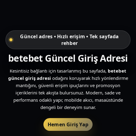
Güncel adres • Hızlı erişim • Tek sayfada
rehber
betebet Güncel Giriş Adresi
Kesintisiz bağlantı için tasarlanmış bu sayfada,
betebet
güncel giriş adresi
odağını koruyarak hızlı yönlendirme
mantığını, güvenli erişim ipuçlarını ve promosyon
içeriklerini tek akışta bulursunuz. Modern, sade ve
performans odaklı yapı; mobilde akıcı, masaüstünde
dengeli bir deneyim sunar.
Hemen Giriş Yap